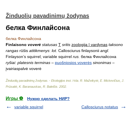
Žinduolių pavadinimų žodynas
белка Финлайсона
белка Финлайсона
Finlaisono
voverė
statusas
T
sritis
zoologija | vardynas
taksono
rangas
rūšis
atitikmenys
:
lot.
Callosciurus finlaysonii
angl.
Finlayson’s squirrel; variable squirrel
rus.
белка Финлайсона
ryšiai
:
platesnis terminas
–
puošniosios voverės
sinonimas
–
įvairiaspalvė voverė
Žinduolių pavadinimų žodynas. - Ekologijos inst. l-kla
.
R. Mažeikytė, E. Mickevičius, J.
Prūsaitė, K. Baranauskas, R. Baleišis
.
2002
.
Игры ⚽
Нужно сделать НИР?
variable squirrel
Callosciurus notatus