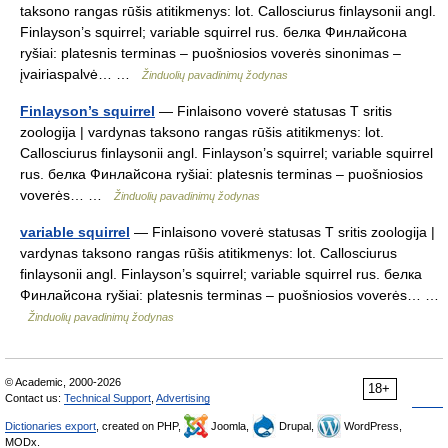
taksono rangas rūšis atitikmenys: lot. Callosciurus finlaysonii angl.
Finlayson’s squirrel; variable squirrel rus. белка Финлайсона
ryšiai: platesnis terminas – puošniosios voverės sinonimas –
įvairiaspalvė… …
Žinduolių pavadinimų žodynas
Finlayson’s squirrel
— Finlaisono voverė statusas T sritis
zoologija | vardynas taksono rangas rūšis atitikmenys: lot.
Callosciurus finlaysonii angl. Finlayson’s squirrel; variable squirrel
rus. белка Финлайсона ryšiai: platesnis terminas – puošniosios
voverės… …
Žinduolių pavadinimų žodynas
variable squirrel
— Finlaisono voverė statusas T sritis zoologija |
vardynas taksono rangas rūšis atitikmenys: lot. Callosciurus
finlaysonii angl. Finlayson’s squirrel; variable squirrel rus. белка
Финлайсона ryšiai: platesnis terminas – puošniosios voverės… …
Žinduolių pavadinimų žodynas
© Academic, 2000-2026
18+
Contact us:
Technical Support
,
Advertising
Dictionaries export
, created on PHP,
Joomla,
Drupal,
WordPress,
MODx.