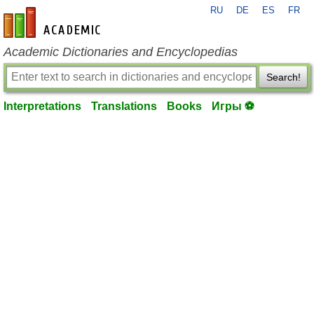
RU
DE
ES
FR
en-academic.com
Academic Dictionaries and Encyclopedias
Search!
Interpretations
Translations
Books
Игры ⚽