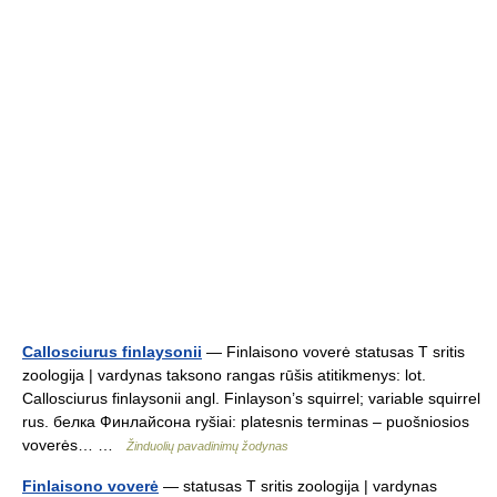
Callosciurus finlaysonii
— Finlaisono voverė statusas T sritis
zoologija | vardynas taksono rangas rūšis atitikmenys: lot.
Callosciurus finlaysonii angl. Finlayson’s squirrel; variable squirrel
rus. белка Финлайсона ryšiai: platesnis terminas – puošniosios
voverės… …
Žinduolių pavadinimų žodynas
Finlaisono voverė
— statusas T sritis zoologija | vardynas