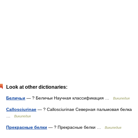
Look at other dictionaries:
Беличьи
— ? Беличьи Научная классификация …
Википедия
Callosciurinae
— ? Callosciurinae Северная пальмовая белка
…
Википедия
Прекрасные белки
— ? Прекрасные белки …
Википедия